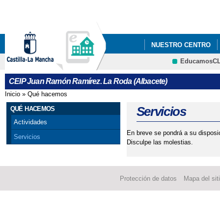
Pa
co
pri
NUESTRO CENTRO
EducamosC
CRFP
CEIP Juan Ramón Ramírez. La Roda (Albacete)
Inicio
»
Qué hacemos
Se encuentra usted aquí
Servicios
QUÉ HACEMOS
Actividades
En breve se pondrá a su disposic
Servicios
Disculpe las molestias.
Protección de datos
Mapa del sit