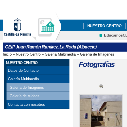
Pa
co
pri
NUESTRO CENTRO
EducamosC
CRFP
CEIP Juan Ramón Ramírez. La Roda (Albacete)
Inicio
»
Nuestro Centro
»
Galería Multimedia
»
Galería de Imágenes
Se encuentra usted aquí
Fotografías
NUESTRO CENTRO
Datos de Contacto
Galería Multimedia
Galería de Imágenes
Galería de Vídeos
Contacta con nosotros